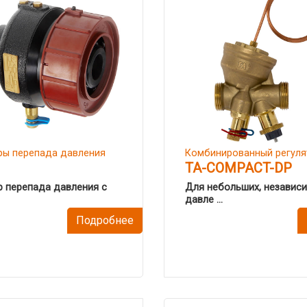
ры перепада давления
Комбинированный регуля
TA-COMPACT-DP
р перепада давления с
Для небольших, независ
давле ...
Подробнее