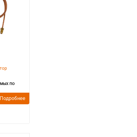
тор
имых по
Подробнее