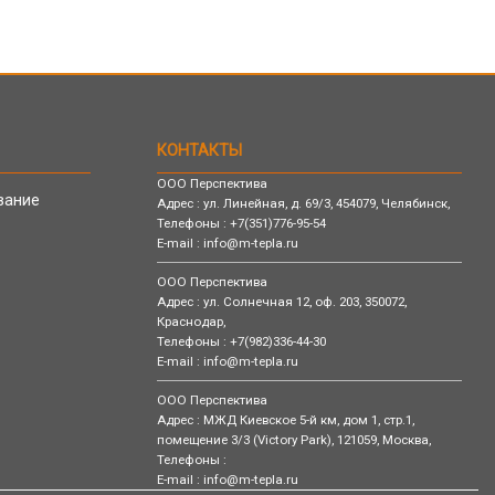
КОНТАКТЫ
ООО Перспектива
вание
Адрес :
ул. Линейная, д. 69/3,
454079,
Челябинск
,
Телефоны :
+7(351)776-95-54
E-mail :
info@m-tepla.ru
ООО Перспектива
Адрес :
ул. Солнечная 12, оф. 203,
350072,
Краснодар
,
Телефоны :
+7(982)336-44-30
E-mail :
info@m-tepla.ru
ООО Перспектива
Адрес :
МЖД Киевское 5-й км, дом 1, стр.1,
помещение 3/3 (Victory Park),
121059,
Москва
,
Телефоны :
E-mail :
info@m-tepla.ru