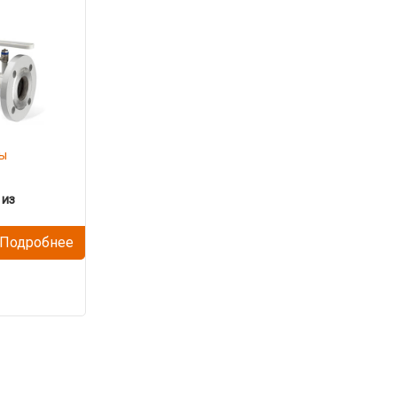
ы
 из
Подробнее